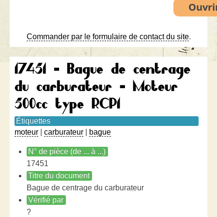
Commander par le formulaire de contact du site
.
17451 - Bague de centrage
du carburateur - Moteur
500cc type RCP1
Étiquettes
moteur
|
carburateur
|
bague
N° de pièce (de ... à ...)
17451
Titre du document
Bague de centrage du carburateur
Vérifié par
?