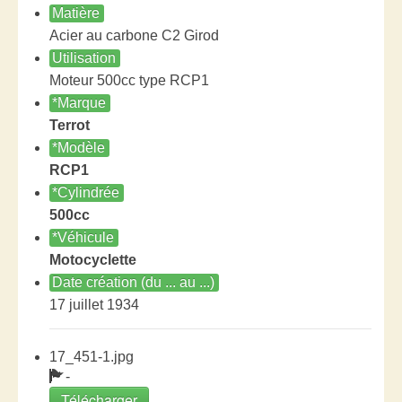
Matière
Acier au carbone C2 Girod
Utilisation
Moteur 500cc type RCP1
*Marque
Terrot
*Modèle
RCP1
*Cylindrée
500cc
*Véhicule
Motocyclette
Date création (du ... au ...)
17 juillet 1934
17_451-1.jpg
-
Télécharger