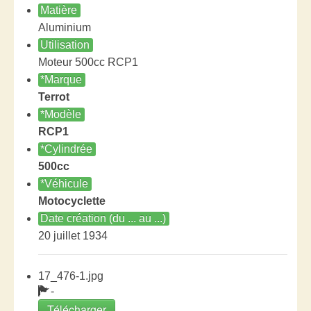
Matière
Aluminium
Utilisation
Moteur 500cc RCP1
*Marque
Terrot
*Modèle
RCP1
*Cylindrée
500cc
*Véhicule
Motocyclette
Date création (du ... au ...)
20 juillet 1934
17_476-1.jpg
-
Télécharger