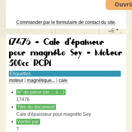
Commander par le formulaire de contact du site
.
17476 - Cale d'épaisseur
pour magnéto Sey - Moteur
500cc RCP1
Étiquettes
moteur
|
magnétique...
|
cale
N° de pièce (de ... à ...)
17476
Titre du document
Cale d'épaisseur pour magnéto Sey
Vérifié par
?