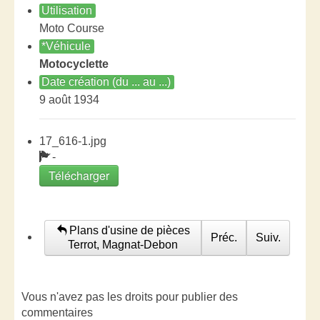
Utilisation
Moto Course
*Véhicule
Motocyclette
Date création (du ... au ...)
9 août 1934
17_616-1.jpg
-
Télécharger
Plans d'usine de pièces
Préc.
Suiv.
Terrot, Magnat-Debon
Vous n'avez pas les droits pour publier des
commentaires