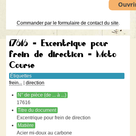
Commander par le formulaire de contact du site
.
17616 - Excentrique pour
frein de direction - Moto
Course
Étiquettes
frein...
|
direction
N° de pièce (de ... à ...)
17616
Titre du document
Excentrique pour frein de direction
Matière
Acier mi-doux au carbone