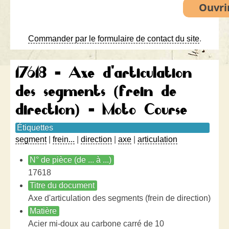
Commander par le formulaire de contact du site
.
17618 - Axe d'articulation
des segments (frein de
direction) - Moto Course
Étiquettes
segment
|
frein...
|
direction
|
axe
|
articulation
N° de pièce (de ... à ...)
17618
Titre du document
Axe d'articulation des segments (frein de direction)
Matière
Acier mi-doux au carbone carré de 10