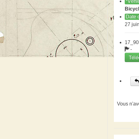
*Véhi
Bicycl
Date c
27 jui
17_90
-
Télé
Vous n'av