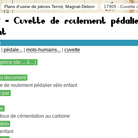
Plans d'usine de pièces Terrot, Magnat-Debon
17909 - Cuvette d
9 - Cuvette de roulement pédalie
nt
s
|
pédale...
|
mots-humains...
|
cuvette
pièce (de ... à ...)
 du document
e de roulement pédalier vélo enfant
é par
re
doux de cémentation au carbone
ation
enfant