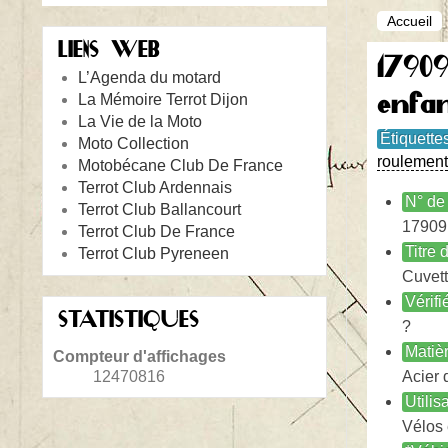
Accueil
LIENS WEB
1790
L’Agenda du motard
enfa
La Mémoire Terrot Dijon
La Vie de la Moto
Étiquette
Moto Collection
roulement
Motobécane Club De France
Terrot Club Ardennais
N° de 
Terrot Club Ballancourt
17909
Terrot Club De France
Titre
Terrot Club Pyreneen
Cuvett
Vérifi
STATISTIQUES
?
Matiè
Compteur d'affichages
12470816
Acier 
Utilis
Vélos 