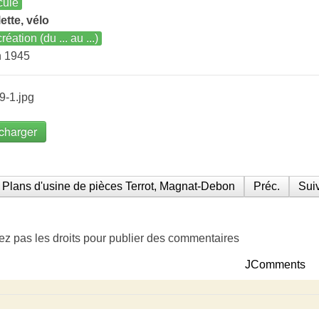
cule
ette, vélo
réation (du ... au ...)
n 1945
9-1.jpg
charger
Plans d'usine de pièces Terrot, Magnat-Debon
Préc.
Suiv
ez pas les droits pour publier des commentaires
JComments