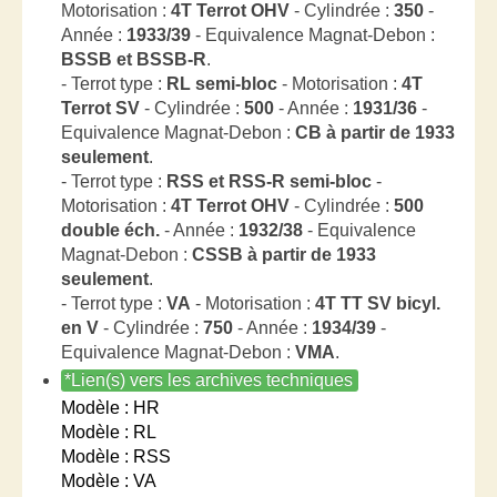
Motorisation :
4T Terrot OHV
- Cylindrée :
350
-
Année :
1933/39
- Equivalence Magnat-Debon :
BSSB et BSSB-R
.
- Terrot type :
RL semi-bloc
- Motorisation :
4T
Terrot SV
- Cylindrée :
500
- Année :
1931/36
-
Equivalence Magnat-Debon :
CB à partir de 1933
seulement
.
- Terrot type :
RSS et RSS-R semi-bloc
-
Motorisation :
4T Terrot OHV
- Cylindrée :
500
double éch.
- Année :
1932/38
- Equivalence
Magnat-Debon :
CSSB à partir de 1933
seulement
.
- Terrot type :
VA
- Motorisation :
4T TT SV bicyl.
en V
- Cylindrée :
750
- Année :
1934/39
-
Equivalence Magnat-Debon :
VMA
.
*Lien(s) vers les archives techniques
Modèle : HR
Modèle : RL
Modèle : RSS
Modèle : VA