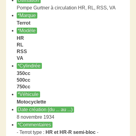
Utilisation
Pompe Gurtner à circulation HR, RL, RSS, VA
*Marque
Terrot
*Modèle
HR
RL
RSS
VA
*Cylindrée
350cc
500cc
750cc
*Véhicule
Motocyclette
Date création (du ... au ...)
8 novembre 1934
*Commentaires
- Terrot type :
HR et HR-R semi-bloc
-