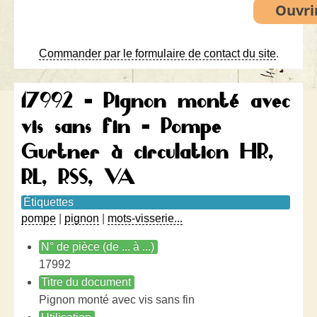
Commander par le formulaire de contact du site
.
17992 - Pignon monté avec
vis sans fin - Pompe
Gurtner à circulation HR,
RL, RSS, VA
Étiquettes
pompe
|
pignon
|
mots-visserie...
N° de pièce (de ... à ...)
17992
Titre du document
Pignon monté avec vis sans fin