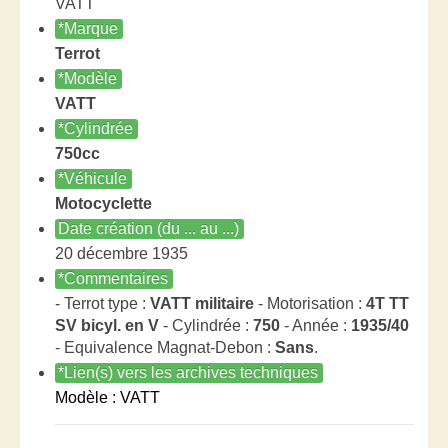
VATT
*Marque
Terrot
*Modèle
VATT
*Cylindrée
750cc
*Véhicule
Motocyclette
Date création (du ... au ...)
20 décembre 1935
*Commentaires
- Terrot type :
VATT militaire
- Motorisation :
4T TT
SV bicyl. en V
- Cylindrée :
750
- Année :
1935/40
- Equivalence Magnat-Debon :
Sans
.
*Lien(s) vers les archives techniques
Modèle : VATT