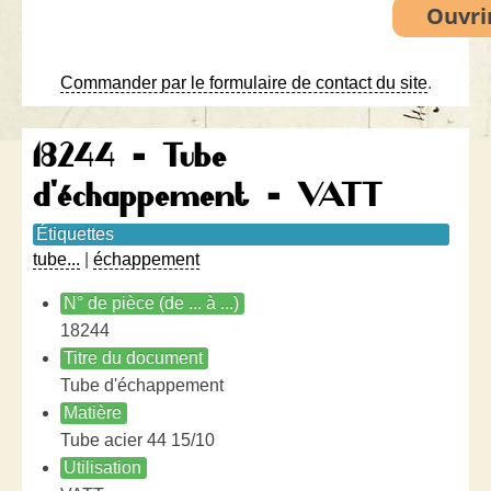
Commander par le formulaire de contact du site
.
18244 - Tube
d'échappement - VATT
Étiquettes
tube...
|
échappement
N° de pièce (de ... à ...)
18244
Titre du document
Tube d'échappement
Matière
Tube acier 44 15/10
Utilisation