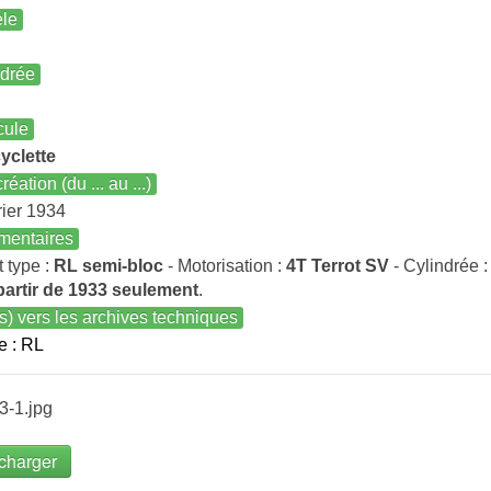
le
ndrée
cule
yclette
réation (du ... au ...)
rier 1934
entaires
t type :
RL semi-bloc
- Motorisation :
4T Terrot SV
- Cylindrée 
partir de 1933 seulement
.
s) vers les archives techniques
e : RL
3-1.jpg
charger