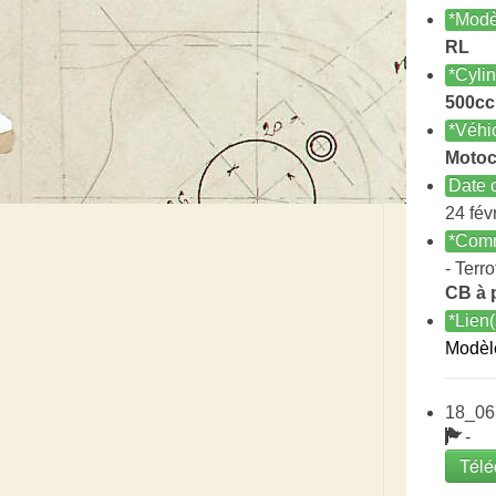
*Modè
RL
*Cyli
500cc
*Véhi
Motoc
Date c
24 fév
*Comm
- Terro
CB à 
*Lien(
Modèl
18_06
-
Télé