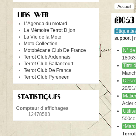
Accueil
LIENS WEB
18063
L’Agenda du motard
La Mémoire Terrot Dijon
Étiquette
La Vie de la Moto
support
|
Moto Collection
Motobécane Club De France
N° de 
Terrot Club Ardennais
18063
Terrot Club Ballancourt
Titre
Terrot Club De France
Manch
Terrot Club Pyreneen
Descr
20/01/
STATISTIQUES
Matiè
Acier 
Compteur d'affichages
Utilis
12478583
500cc 
*Marq
Terrot