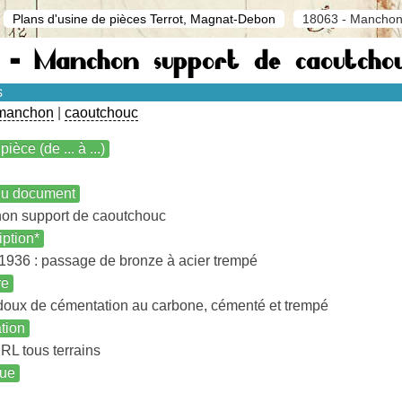
Plans d'usine de pièces Terrot, Magnat-Debon
18063 - Manchon 
 - Manchon support de caoutchou
s
manchon
|
caoutchouc
pièce (de ... à ...)
 du document
on support de caoutchouc
iption*
1936 : passage de bronze à acier trempé
re
doux de cémentation au carbone, cémenté et trempé
ation
RL tous terrains
ue