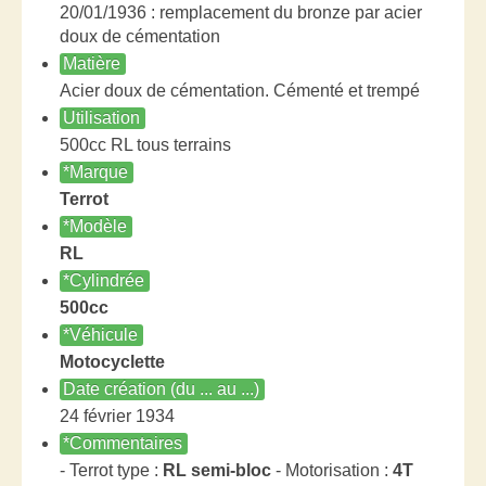
20/01/1936 : remplacement du bronze par acier
doux de cémentation
Matière
Acier doux de cémentation. Cémenté et trempé
Utilisation
500cc RL tous terrains
*Marque
Terrot
*Modèle
RL
*Cylindrée
500cc
*Véhicule
Motocyclette
Date création (du ... au ...)
24 février 1934
*Commentaires
- Terrot type :
RL semi-bloc
- Motorisation :
4T