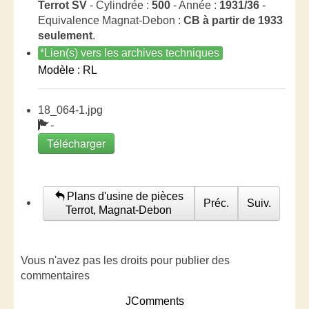
Terrot SV
- Cylindrée :
500
- Année :
1931/36
-
Equivalence Magnat-Debon :
CB à partir de 1933
seulement
.
*Lien(s) vers les archives techniques
Modèle : RL
18_064-1.jpg
-
Télécharger
Plans d'usine de pièces
Préc.
Suiv.
Terrot, Magnat-Debon
Vous n'avez pas les droits pour publier des
commentaires
JComments