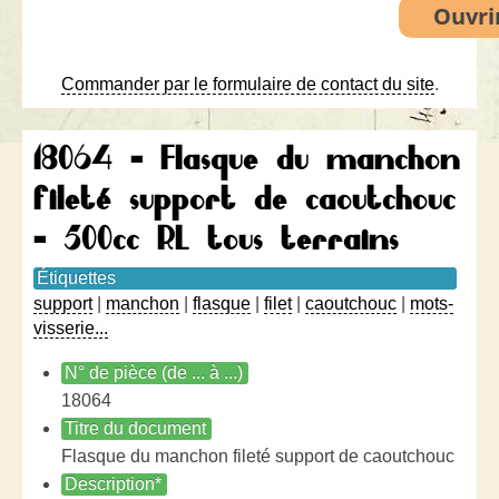
Commander par le formulaire de contact du site
.
18064 - Flasque du manchon
fileté support de caoutchouc
- 500cc RL tous terrains
Étiquettes
support
|
manchon
|
flasque
|
filet
|
caoutchouc
|
mots-
visserie...
N° de pièce (de ... à ...)
18064
Titre du document
Flasque du manchon fileté support de caoutchouc
Description*