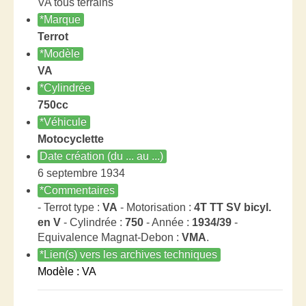
VA tous terrains
*Marque
Terrot
*Modèle
VA
*Cylindrée
750cc
*Véhicule
Motocyclette
Date création (du ... au ...)
6 septembre 1934
*Commentaires
- Terrot type :
VA
- Motorisation :
4T TT SV bicyl.
en V
- Cylindrée :
750
- Année :
1934/39
-
Equivalence Magnat-Debon :
VMA
.
*Lien(s) vers les archives techniques
Modèle : VA