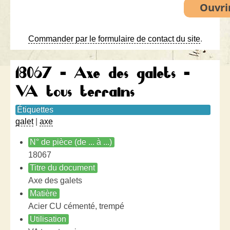
Commander par le formulaire de contact du site
.
18067 - Axe des galets -
VA tous terrains
Étiquettes
galet
|
axe
N° de pièce (de ... à ...)
18067
Titre du document
Axe des galets
Matière
Acier CU cémenté, trempé
Utilisation