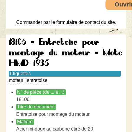
Commander par le formulaire de contact du site
.
18106 - Entretoise pour
montage du moteur - Moto
HMD 1935
Étiquettes
moteur
|
entretoise
N° de pièce (de ... à ...)
18106
Titre du document
Entretoise pour montage du moteur
Matière
Acier mi-doux au carbone étiré de 20