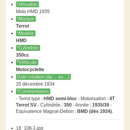
Utilisation
Moto HMD 1935
*Marque
Terrot
*Modèle
HMD
*Cylindrée
350cc
*Véhicule
Motocyclette
Date création (du ... au ...)
20 décembre 1934
*Commentaires
- Terrot type :
HMD semi-bloc
- Motorisation :
4T
Terrot SV
- Cylindrée :
350
- Année :
1935/39
-
Equivalence Magnat-Debon :
BMD (dès 1934)
.
18_106-1.jpg