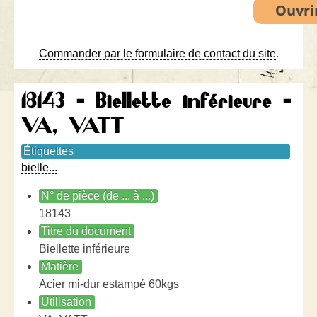
Commander par le formulaire de contact du site
.
18143 - Biellette inférieure -
VA, VATT
Étiquettes
bielle...
N° de pièce (de ... à ...)
18143
Titre du document
Biellette inférieure
Matière
Acier mi-dur estampé 60kgs
Utilisation