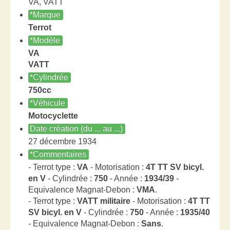
VA, VATT
*Marque
Terrot
*Modèle
VA
VATT
*Cylindrée
750cc
*Véhicule
Motocyclette
Date création (du ... au ...)
27 décembre 1934
*Commentaires
- Terrot type :
VA
- Motorisation :
4T TT SV bicyl.
en V
- Cylindrée :
750
- Année :
1934/39
-
Equivalence Magnat-Debon :
VMA
.
- Terrot type :
VATT militaire
- Motorisation :
4T TT
SV bicyl. en V
- Cylindrée :
750
- Année :
1935/40
- Equivalence Magnat-Debon :
Sans
.