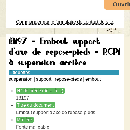
Commander par le formulaire de contact du site
.
18197 - Embout support
d'axe de repose-pieds - RCP1
à suspension arrière
Étiquettes
suspension
|
support
|
repose-pieds
|
embout
N° de pièce (de ... à ...)
18197
Titre du document
Embout support d'axe de repose-pieds
Matière
Fonte malléable