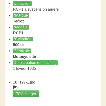
Utilisation
RCP1 à suspension arrière
*Marque
Terrot
*Modèle
RCP1
*Cylindrée
500cc
*Véhicule
Motocyclette
Date création (du ... au ...)
1 février 1935
18_197-1.jpg
-
Télécharger