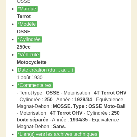
OSSE
*Marque
Terrot
*Modèle
OSSE
*Cylindrée
250cc
*Véhicule
Motocyclette
Date création (du ... au ...)
1 août 1930
*Commentaires
- Terrot type :
OSSE
- Motorisation :
4T Terrot OHV
- Cylindrée :
250
- Année :
1929/34
- Equivalence
Magnat-Debon :
MOSSE. Type : OSSE Moto-Ball
- Motorisation :
4T Terrot OHV
- Cylindrée :
250
boite séparée
- Année :
1934/35
- Equivalence
Magnat-Debon :
Sans
.
*Lien(s) vers les archives techniques