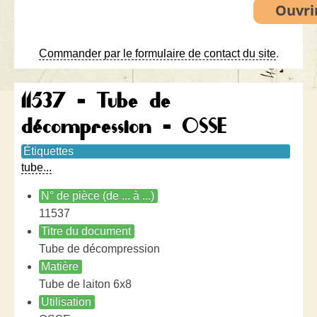
Commander par le formulaire de contact du site
.
11537 - Tube de
décompression - OSSE
Étiquettes
tube...
N° de pièce (de ... à ...)
11537
Titre du document
Tube de décompression
Matière
Tube de laiton 6x8
Utilisation