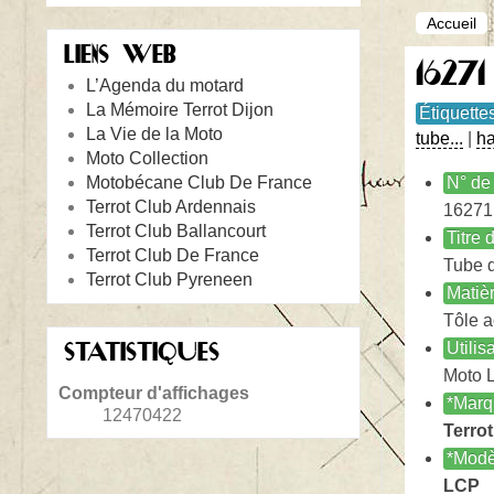
Accueil
LIENS WEB
1627
L’Agenda du motard
La Mémoire Terrot Dijon
Étiquette
La Vie de la Moto
tube...
|
h
Moto Collection
Motobécane Club De France
N° de 
Terrot Club Ardennais
16271
Terrot Club Ballancourt
Titre
Terrot Club De France
Tube 
Terrot Club Pyreneen
Matiè
Tôle a
STATISTIQUES
Utilis
Moto 
Compteur d'affichages
*Marq
12470422
Terrot
*Modè
LCP