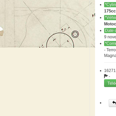
*Cyli
175cc
*Véhi
Motoc
Date c
9 nov
*Comm
- Terro
Magna
16271
-
Télé