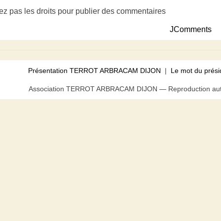
ez pas les droits pour publier des commentaires
JComments
Présentation TERROT ARBRACAM DIJON
|
Le mot du prési
Association TERROT ARBRACAM DIJON — Reproduction autor
us pouvez bloquer tout ou partie des cookies au niveau de votre n
acceptez l’utilisation de cookies.