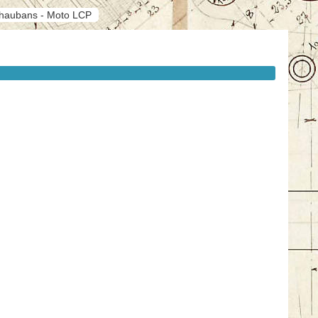
 haubans - Moto LCP