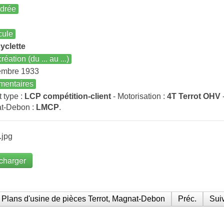
ndrée
cule
yclette
réation (du ... au ...)
embre 1933
entaires
t type :
LCP compétition-client
- Motorisation :
4T Terrot OHV
t-Debon :
LMCP
.
.jpg
charger
Plans d'usine de pièces Terrot, Magnat-Debon
Préc.
Suiv