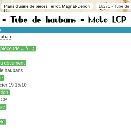
Plans d'usine de pièces Terrot, Magnat-Debon
16271 - Tube de
1 - Tube de haubans - Moto LCP
s
auban
pièce (de ... à ...)
 du document
de haubans
re
cier 19 15/10
ation
LCP
ue
le