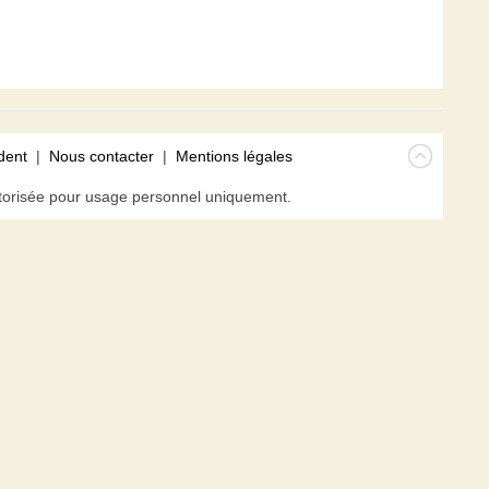
dent
|
Nous contacter
|
Mentions légales
isée pour usage personnel uniquement.
avigateur. En poursuivant votre navigation sur ce site, vous