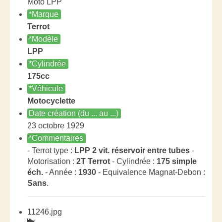
Moto LPP
*Marque
Terrot
*Modèle
LPP
*Cylindrée
175cc
*Véhicule
Motocyclette
Date création (du ... au ...)
23 octobre 1929
*Commentaires
- Terrot type :
LPP 2 vit. réservoir entre tubes
-
Motorisation :
2T Terrot
- Cylindrée :
175 simple
éch.
- Année :
1930
- Equivalence Magnat-Debon :
Sans
.
11246.jpg