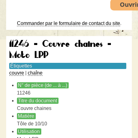
Commander par le formulaire de contact du site
.
11246 - Couvre chaines -
Moto LPP
Étiquettes
couvre
|
chaîne
N° de pièce (de ... à ...)
11246
Titre du document
Couvre chaines
Matière
Tôle de 10/10
Utilisation