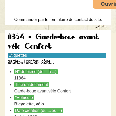
Commander par le formulaire de contact du site
.
11864 - Garde-boue avant
vélo Confort
Étiquettes
garde-...
|
confort
|
cône...
N° de pièce (de ... à ...)
11864
Titre du document
Garde-boue avant vélo Confort
*Véhicule
Bicyclette, vélo
Date création (du ... au ...)