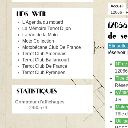
Accueil
12066 - R
LIENS WEB
L’Agenda du motard
12066
La Mémoire Terrot Dijon
de se
La Vie de la Moto
Moto Collection
Étiquette
Motobécane Club De France
réservoir
Terrot Club Ardennais
Terrot Club Ballancourt
N° de 
Terrot Club De France
12066
Terrot Club Pyreneen
Titre
Réserv
STATISTIQUES
Vérifi
J.R
Compteur d'affichages
Matiè
12480574
Tôle d
Utilis