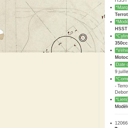
HSST s
*Marq
Terrot
*Modè
HSST
*Cyli
350cc
*Véhi
Motoc
Date c
9 juill
*Comm
- Terro
Debon
*Lien(
Modèl
12066