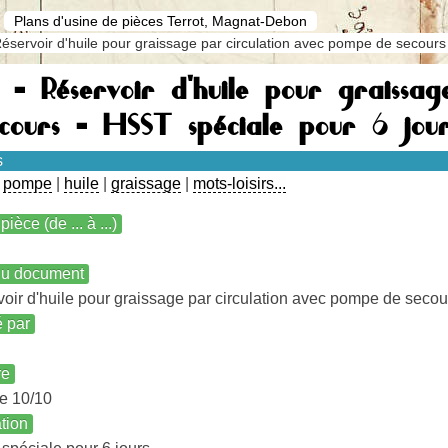
Plans d'usine de pièces Terrot, Magnat-Debon
éservoir d'huile pour graissage par circulation avec pompe de secours
 - Réservoir d'huile pour graissa
cours - HSST spéciale pour 6 jour
s
|
pompe
|
huile
|
graissage
|
mots-loisirs...
pièce (de ... à ...)
 du document
oir d'huile pour graissage par circulation avec pompe de secou
é par
re
e 10/10
ation