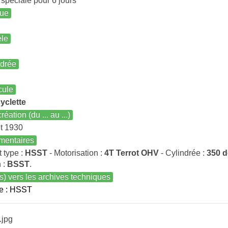
péciale pour 6 jours
ue
le
ndrée
cule
yclette
réation (du ... au ...)
et 1930
entaires
t type :
HSST
- Motorisation :
4T Terrot OHV
- Cylindrée :
350 d
 :
BSST
.
s) vers les archives techniques
e : HSST
.jpg