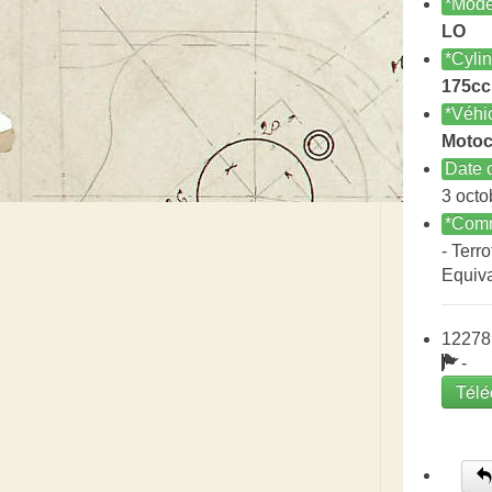
*Modè
LO
*Cyli
175cc
*Véhi
Motoc
Date c
3 octo
*Comm
- Terro
Equiv
12278
-
Télé