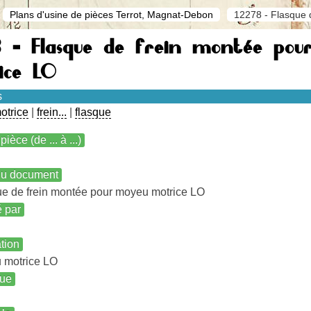
Plans d'usine de pièces Terrot, Magnat-Debon
12278 - Flasque 
8 - Flasque de frein montée po
ice LO
s
otrice
|
frein...
|
flasque
pièce (de ... à ...)
 du document
e de frein montée pour moyeu motrice LO
é par
ation
 motrice LO
ue