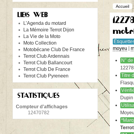
Accueil
LIENS WEB
1227
L’Agenda du motard
motr
La Mémoire Terrot Dijon
La Vie de la Moto
Étiquette
Moto Collection
moyeu
|
m
Motobécane Club De France
Terrot Club Ardennais
N° de 
Terrot Club Ballancourt
12278
Terrot Club De France
Titre
Terrot Club Pyreneen
Flasqu
Vérifi
STATISTIQUES
Dupin
Utilis
Compteur d'affichages
12470782
Moyeu
*Marq
Terrot