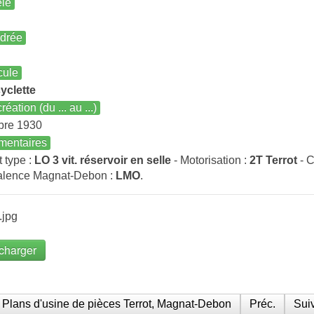
le
ndrée
cule
yclette
réation (du ... au ...)
bre 1930
entaires
t type :
LO 3 vit. réservoir en selle
- Motorisation :
2T Terrot
- C
alence Magnat-Debon :
LMO
.
.jpg
charger
Plans d'usine de pièces Terrot, Magnat-Debon
Préc.
Suiv