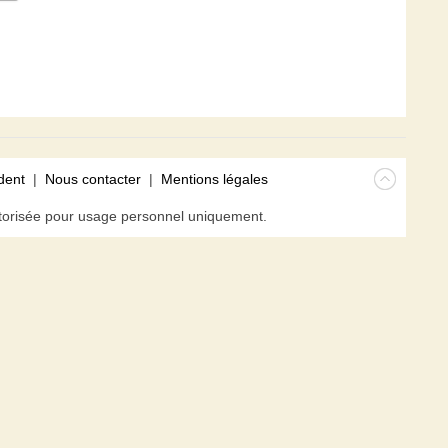
dent
|
Nous contacter
|
Mentions légales
isée pour usage personnel uniquement.
avigateur. En poursuivant votre navigation sur ce site, vous