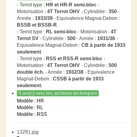
- Terrot type :
HR et HR-R semi-bloc
-
Motorisation :
4T Terrot OHV
- Cylindrée :
350
-
Année :
1933/39
- Equivalence Magnat-Debon :
BSSB et BSSB-R
.
- Terrot type :
RL semi-bloc
- Motorisation :
4T
Terrot SV
- Cylindrée :
500
- Année :
1931/36
-
Equivalence Magnat-Debon :
CB à partir de 1933
seulement
.
- Terrot type :
RSS et RSS-R semi-bloc
-
Motorisation :
4T Terrot OHV
- Cylindrée :
500
double éch.
- Année :
1932/38
- Equivalence
Magnat-Debon :
CSSB à partir de 1933
seulement
.
*Lien(s) vers les archives techniques
Modèle : HR
Modèle : RL
Modèle : RSS
13291.jpg