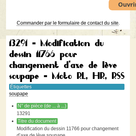
Commander par le formulaire de contact du site
.
13291 - Modification du
dessin 11766 pour
changement d'axe de lève
soupape - Moto RL, HR, RSS
Étiquettes
soupape
N° de pièce (de ... à ...)
13291
Titre du document
Modification du dessin 11766 pour changement
d'axe de lève soupape