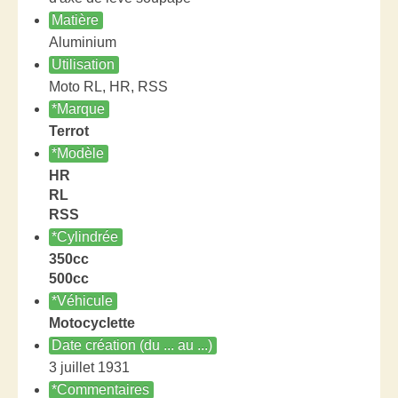
Matière
Aluminium
Utilisation
Moto RL, HR, RSS
*Marque
Terrot
*Modèle
HR
RL
RSS
*Cylindrée
350cc
500cc
*Véhicule
Motocyclette
Date création (du ... au ...)
3 juillet 1931
*Commentaires