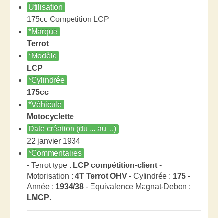
Utilisation
175cc Compétition LCP
*Marque
Terrot
*Modèle
LCP
*Cylindrée
175cc
*Véhicule
Motocyclette
Date création (du ... au ...)
22 janvier 1934
*Commentaires
- Terrot type :
LCP compétition-client
-
Motorisation :
4T Terrot OHV
- Cylindrée :
175
-
Année :
1934/38
- Equivalence Magnat-Debon :
LMCP
.