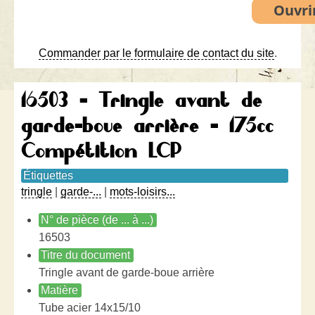
Commander par le formulaire de contact du site
.
16503 - Tringle avant de
garde-boue arrière - 175cc
Compétition LCP
Étiquettes
tringle
|
garde-...
|
mots-loisirs...
N° de pièce (de ... à ...)
16503
Titre du document
Tringle avant de garde-boue arrière
Matière
Tube acier 14x15/10