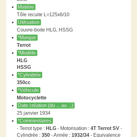
Matière
Tôle recuite L=125x6/10
Utilisation
Couvre-boite HLG, HSSG
*Marque
Terrot
*Modèle
HLG
HSSG
*Cylindrée
350cc
*Véhicule
Motocyclette
Date création (du ... au ...)
25 janvier 1934
*Commentaires
- Terrot type :
HLG
- Motorisation :
4T Terrot SV
-
Cylindrée :
350
- Année :
1932/34
- Equivalence