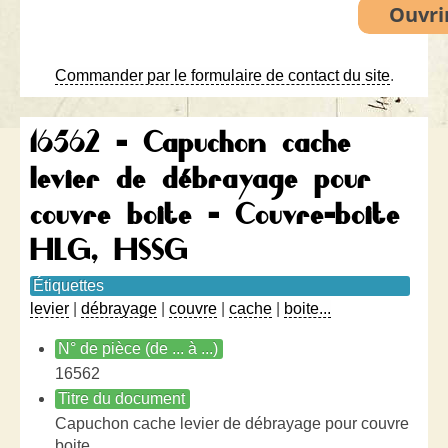
Commander par le formulaire de contact du site
.
16562 - Capuchon cache
levier de débrayage pour
couvre boite - Couvre-boite
HLG, HSSG
Étiquettes
levier
|
débrayage
|
couvre
|
cache
|
boite...
N° de pièce (de ... à ...)
16562
Titre du document
Capuchon cache levier de débrayage pour couvre
boite