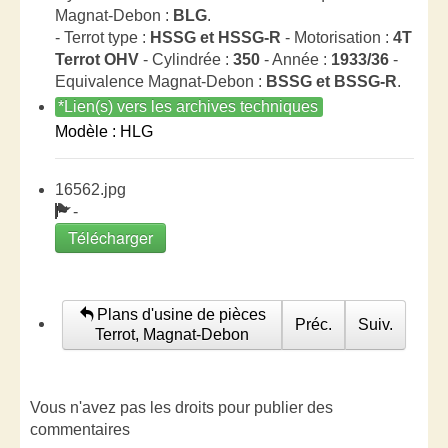
Magnat-Debon :
BLG
.
- Terrot type :
HSSG et HSSG-R
- Motorisation :
4T
Terrot OHV
- Cylindrée :
350
- Année :
1933/36
-
Equivalence Magnat-Debon :
BSSG et BSSG-R
.
*Lien(s) vers les archives techniques
Modèle : HLG
16562.jpg
-
Télécharger
Plans d'usine de pièces
Préc.
Suiv.
Terrot, Magnat-Debon
Vous n'avez pas les droits pour publier des
commentaires