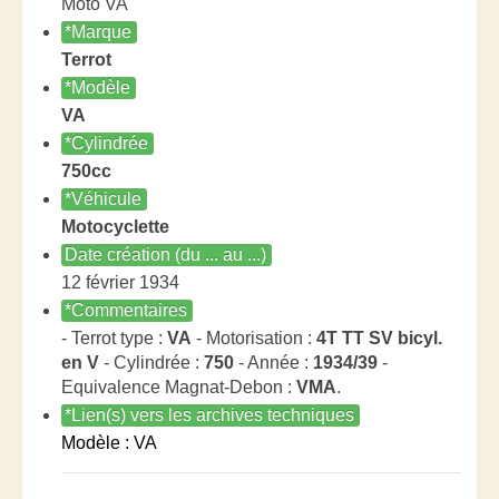
Moto VA
*Marque
Terrot
*Modèle
VA
*Cylindrée
750cc
*Véhicule
Motocyclette
Date création (du ... au ...)
12 février 1934
*Commentaires
- Terrot type :
VA
- Motorisation :
4T TT SV bicyl.
en V
- Cylindrée :
750
- Année :
1934/39
-
Equivalence Magnat-Debon :
VMA
.
*Lien(s) vers les archives techniques
Modèle : VA