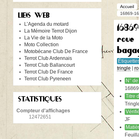
Accueil
16869-16
LIENS WEB
L’Agenda du motard
1686
La Mémoire Terrot Dijon
roue
La Vie de la Moto
Moto Collection
baga
Motobécane Club De France
Terrot Club Ardennais
Étiquette
Terrot Club Ballancourt
tringle
|
r
Terrot Club De France
Terrot Club Pyreneen
N° de 
16869
Titre
STATISTIQUES
Tringl
Compteur d'affichages
Vérifi
12472651
JF
Matiè
Feuill