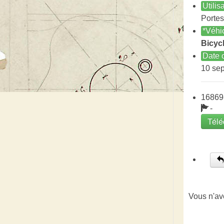
Utilis
Porte
*Véhi
Bicycl
Date c
10 se
16869
-
Télé
Vous n'av