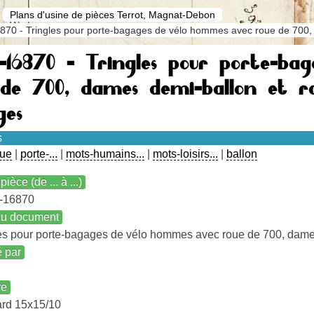
Plans d'usine de pièces Terrot, Magnat-Debon
870 - Tringles pour porte-bagages de vélo hommes avec roue de 700,
9-16870 - Tringles pour porte-ba
 de 700, dames demi-ballon et r
ges
s
oue
|
porte-...
|
mots-humains...
|
mots-loisirs...
|
ballon
pièce (de ... à ...)
-16870
 du document
es pour porte-bagages de vélo hommes avec roue de 700, dame
é par
re
ard 15x15/10