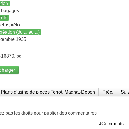
ation
s bagages
cule
ette, vélo
réation (du ... au ...)
ptembre 1935
-16870.jpg
charger
Plans d'usine de pièces Terrot, Magnat-Debon
Préc.
Suiv
ez pas les droits pour publier des commentaires
JComments