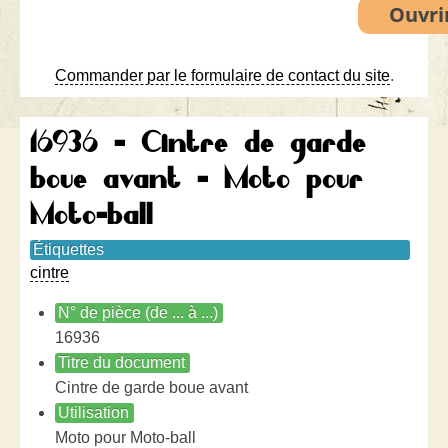
Commander par le formulaire de contact du site
.
16936 - Cintre de garde
boue avant - Moto pour
Moto-ball
Étiquettes
cintre
N° de pièce (de ... à ...)
16936
Titre du document
Cintre de garde boue avant
Utilisation
Moto pour Moto-ball