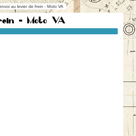
envoi au levier de frein - Moto VA
frein - Moto VA