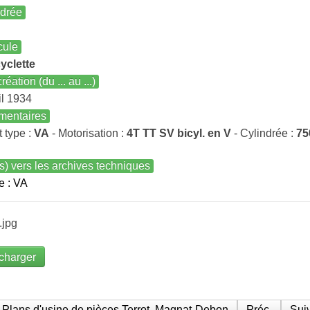
ndrée
cule
yclette
réation (du ... au ...)
il 1934
entaires
t type :
VA
- Motorisation :
4T TT SV bicyl. en V
- Cylindrée :
75
s) vers les archives techniques
e : VA
.jpg
charger
Plans d'usine de pièces Terrot, Magnat-Debon
Préc.
Suiv