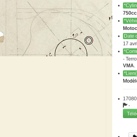
*Cyli
750cc
*Véhi
Motoc
Date c
17 avr
*Comm
- Terro
VMA
.
*Lien(
Modèl
17080
-
Télé