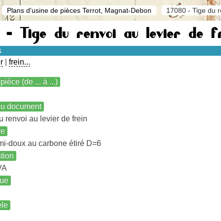
Plans d'usine de pièces Terrot, Magnat-Debon
17080 - Tige du r
0 - Tige du renvoi au levier de 
s
r
|
frein...
pièce (de ... à ...)
 du document
u renvoi au levier de frein
re
mi-doux au carbone étiré D=6
ation
VA
ue
le