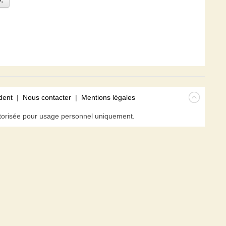
dent
|
Nous contacter
|
Mentions légales
isée pour usage personnel uniquement.
avigateur. En poursuivant votre navigation sur ce site, vous