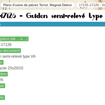
Plans d'usine de pièces Terrot, Magnat-Debon
17125-17126 - Gu
5-17126 - Guidon semi-relevé ty
s
pièce (de ... à ...)
-17126
 du document
 semi-relevé type VA
re
cier 25x20/10
ation
VA
ue
le