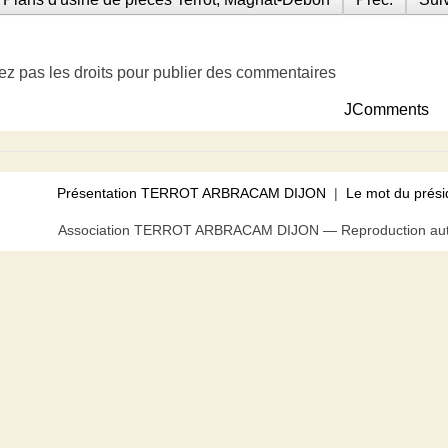
ez pas les droits pour publier des commentaires
JComments
Présentation TERROT ARBRACAM DIJON
|
Le mot du prési
Association TERROT ARBRACAM DIJON — Reproduction autor
us pouvez bloquer tout ou partie des cookies au niveau de votre n