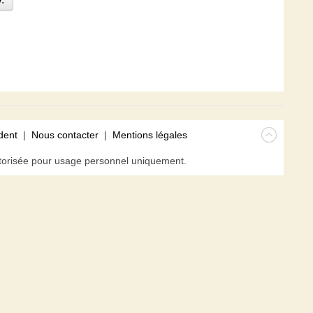
dent
|
Nous contacter
|
Mentions légales
isée pour usage personnel uniquement.
avigateur. En poursuivant votre navigation sur ce site, vous