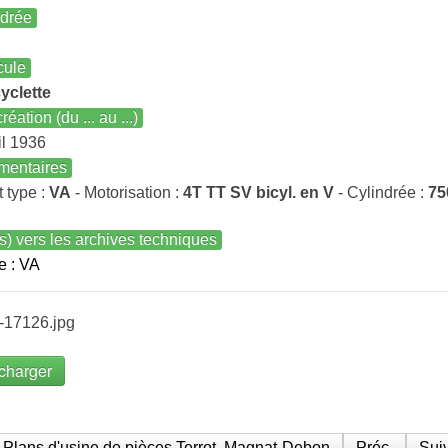
ndrée
cule
yclette
réation (du ... au ...)
il 1936
entaires
t type :
VA
- Motorisation :
4T TT SV bicyl. en V
- Cylindrée :
75
s) vers les archives techniques
e : VA
-17126.jpg
charger
Plans d'usine de pièces Terrot, Magnat-Debon
Préc.
Suiv