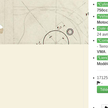
*Cyli
750cc
*Véhi
Motoc
Date c
24 avr
*Comm
- Terro
VMA
.
*Lien(
Modèl
17125
-
Télé