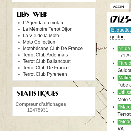
Accueil
LIENS WEB
1712
L’Agenda du motard
La Mémoire Terrot Dijon
Étiquette
La Vie de la Moto
guidon
Moto Collection
Motobécane Club De France
N° de 
Terrot Club Ardennais
17125
Terrot Club Ballancourt
Titre
Terrot Club De France
Guidon
Terrot Club Pyreneen
Matiè
Tube a
STATISTIQUES
Utilis
Moto 
Compteur d'affichages
*Marq
12478931
Terrot
*Modè
VA