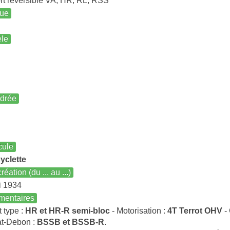
t réversible VA, HR, RL, RSS
ue
le
ndrée
cule
yclette
réation (du ... au ...)
i 1934
entaires
t type :
HR et HR-R semi-bloc
- Motorisation :
4T Terrot OHV
- 
t-Debon :
BSSB et BSSB-R
.