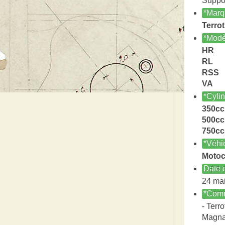
Suppor
*Marq
Terrot
*Modè
HR
RL
RSS
VA
*Cyli
350cc
500cc
750cc
*Véhi
Motoc
Date c
24 ma
*Comm
- Terro
Magna