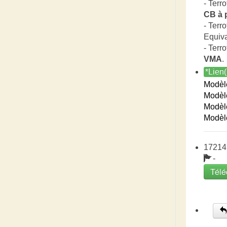
- Terro
CB à 
- Terro
Equiv
- Terro
VMA
.
*Lien(
Modèl
Modèl
Modèl
Modèl
17214
-
Télé