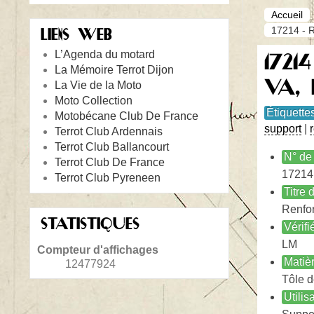
Accueil
17214 - R
LIENS WEB
L’Agenda du motard
17214
La Mémoire Terrot Dijon
VA, 
La Vie de la Moto
Moto Collection
Étiquette
Motobécane Club De France
support
|
Terrot Club Ardennais
Terrot Club Ballancourt
N° de 
Terrot Club De France
17214
Terrot Club Pyreneen
Titre
Renfor
STATISTIQUES
Vérifi
LM
Compteur d'affichages
Matiè
12477924
Tôle d
Utilis