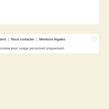
dent
|
Nous contacter
|
Mentions légales
isée pour usage personnel uniquement.
avigateur. En poursuivant votre navigation sur ce site, vous