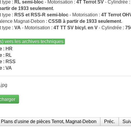
t type :
RL semi-bloc
- Motorisation :
4T Terrot SV
- Cylindrée 
partir de 1933 seulement
.
t type :
RSS et RSS-R semi-bloc
- Motorisation :
4T Terrot OH
alence Magnat-Debon :
CSSB à partir de 1933 seulement
.
t type :
VA
- Motorisation :
4T TT SV bicyl. en V
- Cylindrée :
75
s) vers les archives techniques
e : HR
e : RL
e : RSS
e : VA
.jpg
charger
Plans d'usine de pièces Terrot, Magnat-Debon
Préc.
Suiv