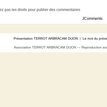
ez pas les droits pour publier des commentaires
JComments
Présentation TERROT ARBRACAM DIJON
|
Le mot du prési
Association TERROT ARBRACAM DIJON — Reproduction autor
us pouvez bloquer tout ou partie des cookies au niveau de votre n
acceptez l’utilisation de cookies.