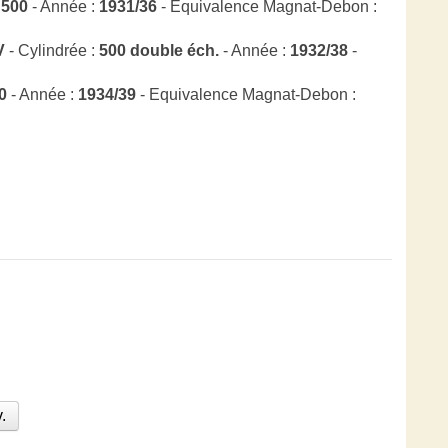
:
500
- Année :
1931/36
- Equivalence Magnat-Debon :
V
- Cylindrée :
500 double éch.
- Année :
1932/38
-
0
- Année :
1934/39
- Equivalence Magnat-Debon :
.