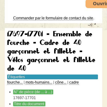
Commander par le formulaire de contact du site
.
17697-17701 - Ensemble de
fourche - Cadre de 40
garçonnet et fillette -
Vélos garçonnet et fillette
de 40
Étiquettes
fourche...
|
mots-humains...
|
cône...
|
cadre
N° de pièce (de ... à ...)
17697-17701
Titre du document