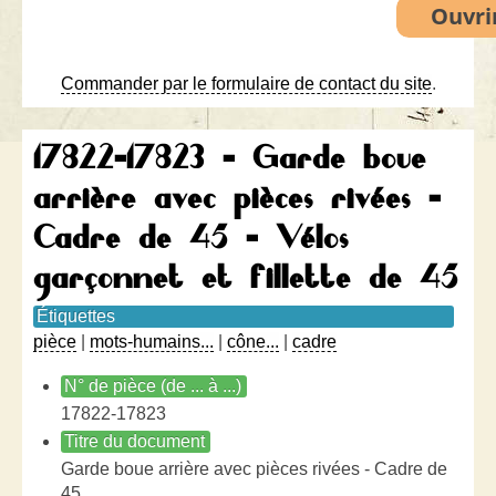
Commander par le formulaire de contact du site
.
17822-17823 - Garde boue
arrière avec pièces rivées -
Cadre de 45 - Vélos
garçonnet et fillette de 45
Étiquettes
pièce
|
mots-humains...
|
cône...
|
cadre
N° de pièce (de ... à ...)
17822-17823
Titre du document
Garde boue arrière avec pièces rivées - Cadre de
45