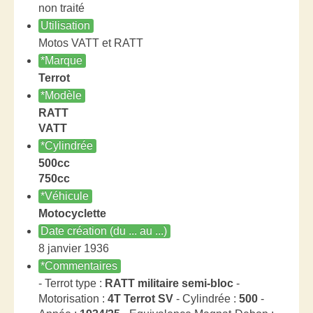
non traité
Utilisation
Motos VATT et RATT
*Marque
Terrot
*Modèle
RATT
VATT
*Cylindrée
500cc
750cc
*Véhicule
Motocyclette
Date création (du ... au ...)
8 janvier 1936
*Commentaires
- Terrot type :
RATT militaire semi-bloc
-
Motorisation :
4T Terrot SV
- Cylindrée :
500
-