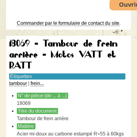
Commander par le formulaire de contact du site
.
18069 - Tambour de frein
arrière - Motos VATT et
RATT
Étiquettes
tambour
|
frein...
N° de pièce (de ... à ...)
18069
Titre du document
Tambour de frein arrière
Matière
Acier mi-doux au carbone estampé R=55 à 60kgs