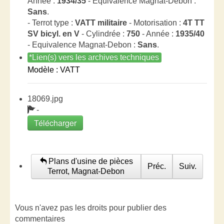
Année :
1934/35
- Equivalence Magnat-Debon :
Sans
.
- Terrot type :
VATT militaire
- Motorisation :
4T TT
SV bicyl. en V
- Cylindrée :
750
- Année :
1935/40
- Equivalence Magnat-Debon :
Sans
.
*Lien(s) vers les archives techniques
Modèle : VATT
18069.jpg
-
Télécharger
Plans d'usine de pièces
Préc.
Suiv.
Terrot, Magnat-Debon
Vous n'avez pas les droits pour publier des
commentaires