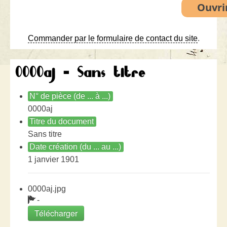
Commander par le formulaire de contact du site
.
0000aj - Sans titre
N° de pièce (de ... à ...)
0000aj
Titre du document
Sans titre
Date création (du ... au ...)
1 janvier 1901
0000aj.jpg
-
Télécharger