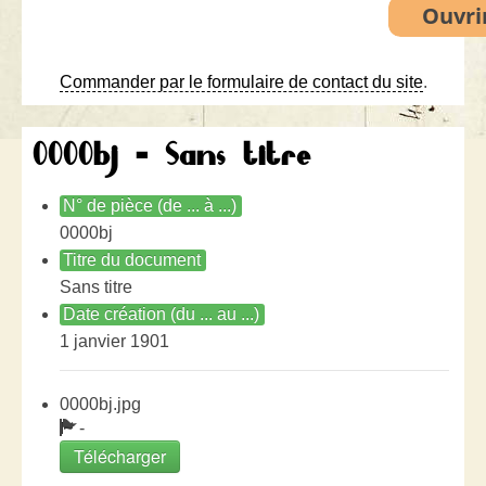
Commander par le formulaire de contact du site
.
0000bj - Sans titre
N° de pièce (de ... à ...)
0000bj
Titre du document
Sans titre
Date création (du ... au ...)
1 janvier 1901
0000bj.jpg
-
Télécharger