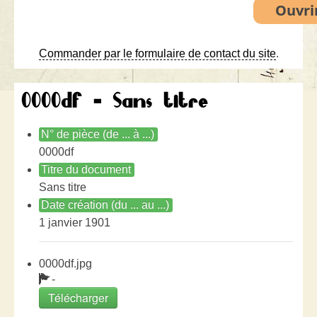
Commander par le formulaire de contact du site
.
0000df - Sans titre
N° de pièce (de ... à ...)
0000df
Titre du document
Sans titre
Date création (du ... au ...)
1 janvier 1901
0000df.jpg
-
Télécharger