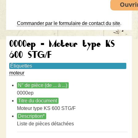
Commander par le formulaire de contact du site
.
0000ep - Moteur type KS
600 STG/F
Étiquettes
moteur
N° de pièce (de ... à ...)
0000ep
Titre du document
Moteur type KS 600 STG/F
Description*
Liste de pièces détachées