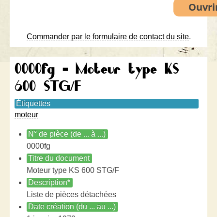
Commander par le formulaire de contact du site
.
0000fg - Moteur type KS
600 STG/F
Étiquettes
moteur
N° de pièce (de ... à ...)
0000fg
Titre du document
Moteur type KS 600 STG/F
Description*
Liste de pièces détachées
Date création (du ... au ...)