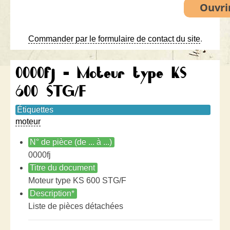
Commander par le formulaire de contact du site
.
0000fj - Moteur type KS
600 STG/F
Étiquettes
moteur
N° de pièce (de ... à ...)
0000fj
Titre du document
Moteur type KS 600 STG/F
Description*
Liste de pièces détachées