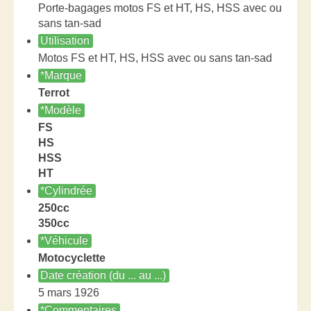
Porte-bagages motos FS et HT, HS, HSS avec ou
sans tan-sad
Utilisation
Motos FS et HT, HS, HSS avec ou sans tan-sad
*Marque
Terrot
*Modèle
FS
HS
HSS
HT
*Cylindrée
250cc
350cc
*Véhicule
Motocyclette
Date création (du ... au ...)
5 mars 1926
*Commentaires