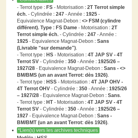
- Terrot type :
FS
- Motorisation :
2T Terrot simple
éch.
- Cylindrée :
247
- Année :
1925
-
Equivalence Magnat-Debon :
<> FSM (cylindre
différent). Type : FS Dame
- Motorisation :
2T
Terrot simple éch.
- Cylindrée :
247
- Année :
1925
- Equivalence Magnat-Debon :
Sans
(Livrable “sur demande”)
.
- Terrot type :
HS
- Motorisation :
4T JAP SV - 4T
Terrot SV
- Cylindrée :
350
- Année :
1925/26 –
1927/28
- Equivalence Magnat-Debon :
Sans - <>
BM/BMS (un an avant Terrot: dès 1926)
.
- Terrot type :
HSS
- Motorisation :
4T JAP OHV -
4T Terrot OHV
- Cylindrée :
350
- Année :
1925/26
– 1927/28
- Equivalence Magnat-Debon :
Sans
.
- Terrot type :
HT
- Motorisation :
4T JAP SV - 4T
Terrot SV
- Cylindrée :
350
- Année :
1925/26 –
1927
- Equivalence Magnat-Debon :
Sans -
BM/BMT (un an avant Terrot: dès 1926)
.
*Lien(s) vers les archives techniques
Modèle : HSS