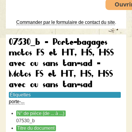
Commander par le formulaire de contact du site
.
07530_b - Porte-bagages
motos FS et HT, HS, HSS
avec ou sans tan-sad -
Motos FS et HT, HS, HSS
avec ou sans tan-sad
Étiquettes
porte-...
N° de pièce (de ... à ...)
07530_b
Titre du document