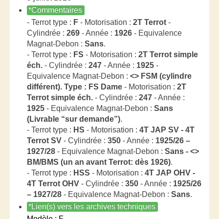
*Commentaires
- Terrot type :
F
- Motorisation :
2T Terrot
-
Cylindrée :
269
- Année :
1926
- Equivalence
Magnat-Debon :
Sans
.
- Terrot type :
FS
- Motorisation :
2T Terrot simple
éch.
- Cylindrée :
247
- Année :
1925
-
Equivalence Magnat-Debon :
<> FSM (cylindre
différent). Type : FS Dame
- Motorisation :
2T
Terrot simple éch.
- Cylindrée :
247
- Année :
1925
- Equivalence Magnat-Debon :
Sans
(Livrable “sur demande”)
.
- Terrot type :
HS
- Motorisation :
4T JAP SV - 4T
Terrot SV
- Cylindrée :
350
- Année :
1925/26 –
1927/28
- Equivalence Magnat-Debon :
Sans - <>
BM/BMS (un an avant Terrot: dès 1926)
.
- Terrot type :
HSS
- Motorisation :
4T JAP OHV -
4T Terrot OHV
- Cylindrée :
350
- Année :
1925/26
– 1927/28
- Equivalence Magnat-Debon :
Sans
.
*Lien(s) vers les archives techniques
Modèle : F