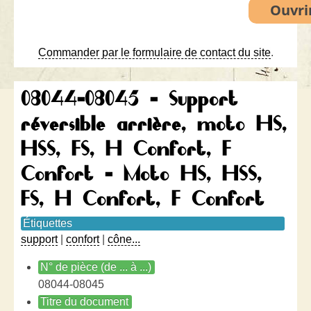
Commander par le formulaire de contact du site
.
08044-08045 - Support
réversible arrière, moto HS,
HSS, FS, H Confort, F
Confort - Moto HS, HSS,
FS, H Confort, F Confort
Étiquettes
support
|
confort
|
cône...
N° de pièce (de ... à ...)
08044-08045
Titre du document