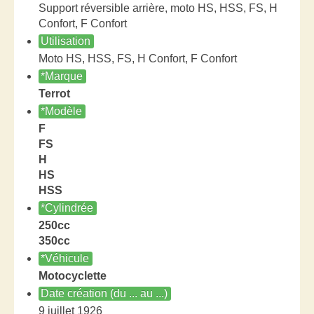
Support réversible arrière, moto HS, HSS, FS, H
Confort, F Confort
Utilisation
Moto HS, HSS, FS, H Confort, F Confort
*Marque
Terrot
*Modèle
F
FS
H
HS
HSS
*Cylindrée
250cc
350cc
*Véhicule
Motocyclette
Date création (du ... au ...)
9 juillet 1926