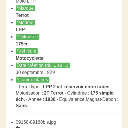
Moto LPP
*Marque
Terrot
*Modèle
LPP
*Cylindrée
175cc
*Véhicule
Motocyclette
Date création (du ... au ...)
30 septembre 1929
*Commentaires
- Terrot type :
LPP 2 vit. réservoir entre tubes
-
Motorisation :
2T Terrot
- Cylindrée :
175 simple
éch.
- Année :
1930
- Equivalence Magnat-Debon :
Sans
.
09168-09168bis.jpg