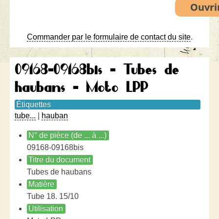
Commander par le formulaire de contact du site
.
09168-09168bis - Tubes de
haubans - Moto LPP
Étiquettes
tube...
|
hauban
N° de pièce (de ... à ...)
09168-09168bis
Titre du document
Tubes de haubans
Matière
Tube 18. 15/10
Utilisation