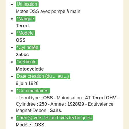
Utilisation
Motos OSS avec pompe à main
*Marque
Terrot
*Modèle
OSS
*Cylindrée
250cc
*Véhicule
Motocyclette
Date création (du ... au ...)
9 juin 1928
*Commentaires
- Terrot type :
OSS
- Motorisation :
4T Terrot OHV
-
Cylindrée :
250
- Année :
1928/29
- Equivalence
Magnat-Debon :
Sans
.
*Lien(s) vers les archives techniques
Modèle : OSS