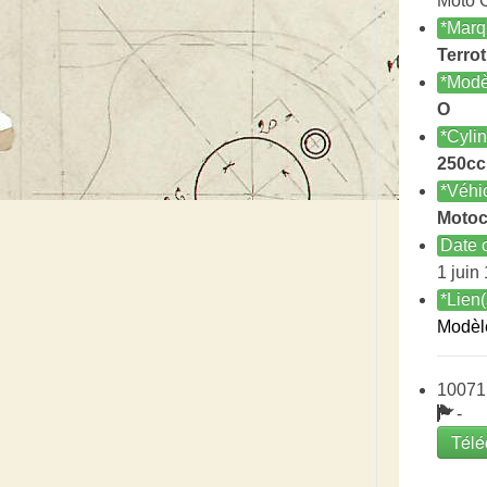
Moto 
*Marq
Terrot
*Modè
O
*Cyli
250cc
*Véhi
Motoc
Date c
1 juin
*Lien(
Modèl
10071
-
Télé