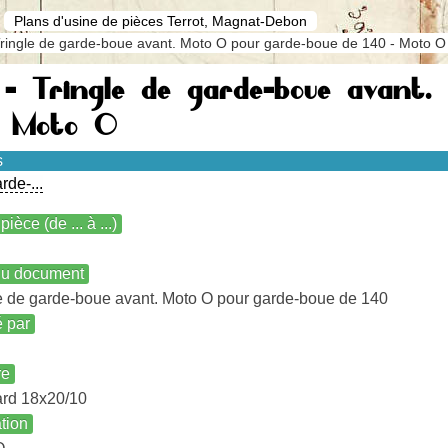
Plans d'usine de pièces Terrot, Magnat-Debon
ringle de garde-boue avant. Moto O pour garde-boue de 140 - Moto O
1 - Tringle de garde-boue avant
- Moto O
s
rde-...
pièce (de ... à ...)
 du document
e de garde-boue avant. Moto O pour garde-boue de 140
é par
re
ard 18x20/10
ation