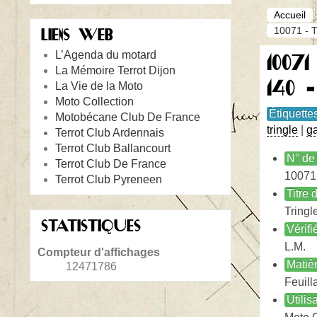
Accueil
10071 - T
LIENS WEB
L’Agenda du motard
1007
La Mémoire Terrot Dijon
140 
La Vie de la Moto
Moto Collection
Étiquette
Motobécane Club De France
tringle
|
ga
Terrot Club Ardennais
Terrot Club Ballancourt
N° de 
Terrot Club De France
10071
Terrot Club Pyreneen
Titre
Tringl
STATISTIQUES
Vérifi
L.M.
Compteur d'affichages
Matiè
12471786
Feuill
Utilis