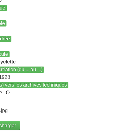
O
ue
le
ndrée
cule
yclette
réation (du ... au ...)
 1928
s) vers les archives techniques
e : O
.jpg
charger