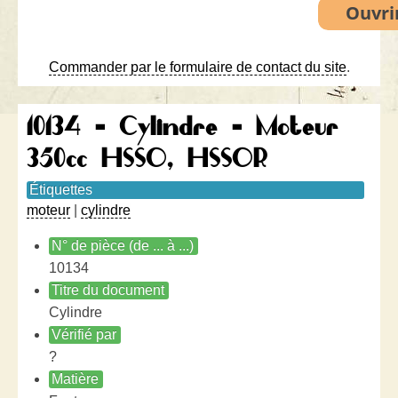
Commander par le formulaire de contact du site
.
10134 - Cylindre - Moteur
350cc HSSO, HSSOR
Étiquettes
moteur
|
cylindre
N° de pièce (de ... à ...)
10134
Titre du document
Cylindre
Vérifié par
?
Matière