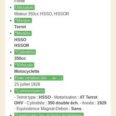
Fonte
Utilisation
Moteur 350cc HSSO, HSSOR
*Marque
Terrot
*Modèle
HSSO
HSSOR
*Cylindrée
350cc
*Véhicule
Motocyclette
Date création (du ... au ...)
25 juillet 1928
*Commentaires
- Terrot type :
HSSO
- Motorisation :
4T Terrot
OHV
- Cylindrée :
350 double éch.
- Année :
1929
- Equivalence Magnat-Debon :
Sans
.
*Lien(s) vers les archives techniques