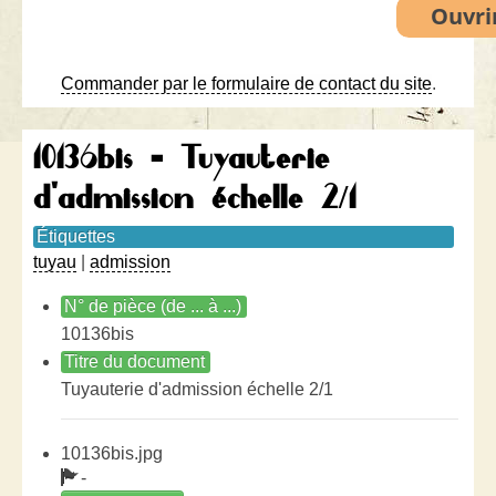
Commander par le formulaire de contact du site
.
10136bis - Tuyauterie
d'admission échelle 2/1
Étiquettes
tuyau
|
admission
N° de pièce (de ... à ...)
10136bis
Titre du document
Tuyauterie d'admission échelle 2/1
10136bis.jpg
-