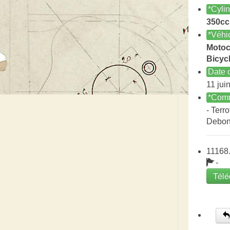
*Cyli
350cc
*Véhi
Motoc
Bicycl
Date c
11 jui
*Comm
- Terro
Debon
11168.
-
Télé