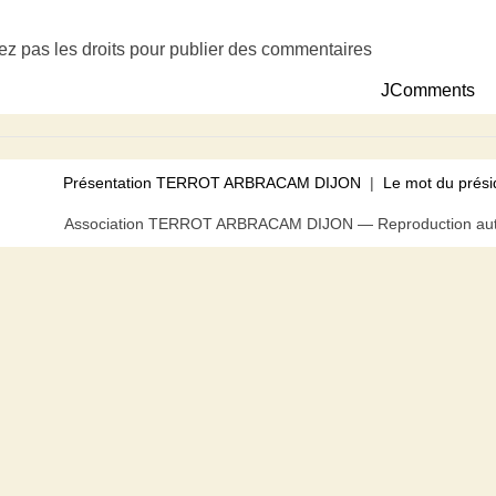
ez pas les droits pour publier des commentaires
JComments
Présentation TERROT ARBRACAM DIJON
|
Le mot du prési
Association TERROT ARBRACAM DIJON — Reproduction autor
us pouvez bloquer tout ou partie des cookies au niveau de votre n
acceptez l’utilisation de cookies.