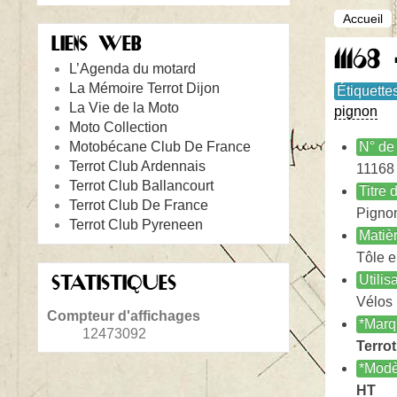
Accueil
LIENS WEB
1116
L’Agenda du motard
La Mémoire Terrot Dijon
Étiquette
La Vie de la Moto
pignon
Moto Collection
Motobécane Club De France
N° de 
Terrot Club Ardennais
11168
Terrot Club Ballancourt
Titre
Terrot Club De France
Pignon
Terrot Club Pyreneen
Matiè
Tôle 
STATISTIQUES
Utilis
Vélos
Compteur d'affichages
*Marq
12473092
Terrot
*Modè
HT