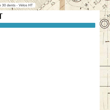
e 30 dents - Vélos HT
T