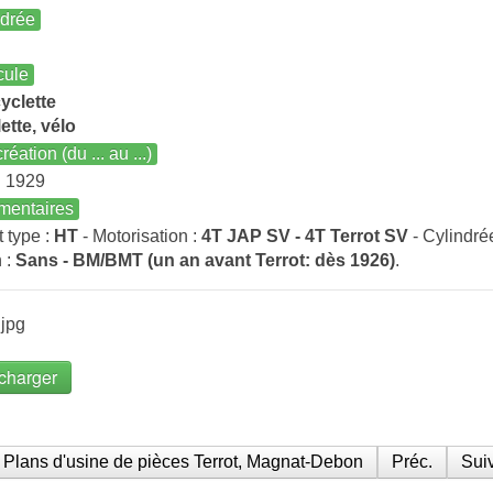
ndrée
cule
yclette
ette, vélo
réation (du ... au ...)
n 1929
entaires
t type :
HT
- Motorisation :
4T JAP SV - 4T Terrot SV
- Cylindré
 :
Sans - BM/BMT (un an avant Terrot: dès 1926)
.
jpg
charger
Plans d'usine de pièces Terrot, Magnat-Debon
Préc.
Suiv