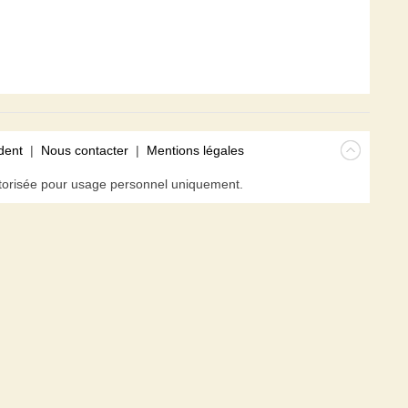
dent
|
Nous contacter
|
Mentions légales
isée pour usage personnel uniquement.
avigateur. En poursuivant votre navigation sur ce site, vous