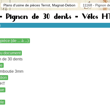
Plans d'usine de pièces Terrot, Magnat-Debon
11168 - Pignon d
8 - Pignon de 30 dents - Vélos H
s
pièce (de ... à ...)
 du document
 de 30 dents
re
emboutie 3mm
ation
 HT
ue
le