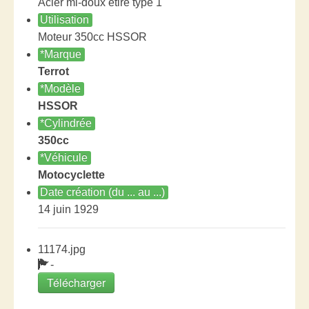
Acier mi-doux étiré type 1
Utilisation
Moteur 350cc HSSOR
*Marque
Terrot
*Modèle
HSSOR
*Cylindrée
350cc
*Véhicule
Motocyclette
Date création (du ... au ...)
14 juin 1929
11174.jpg
-
Télécharger