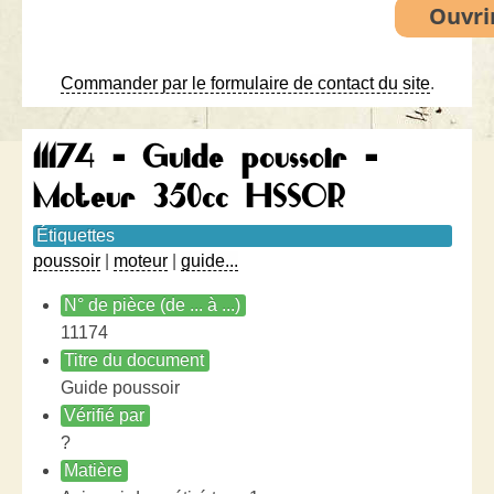
Commander par le formulaire de contact du site
.
11174 - Guide poussoir -
Moteur 350cc HSSOR
Étiquettes
poussoir
|
moteur
|
guide...
N° de pièce (de ... à ...)
11174
Titre du document
Guide poussoir
Vérifié par
?
Matière