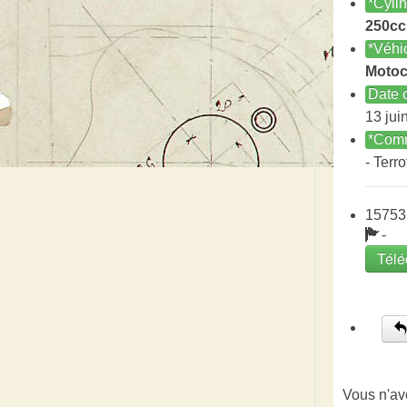
*Cyli
250cc
*Véhi
Motoc
Date c
13 jui
*Comm
- Terro
15753
-
Télé
Vous n'av