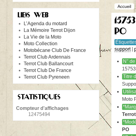
Accueil
LIENS WEB
15753
L’Agenda du motard
PO
La Mémoire Terrot Dijon
La Vie de la Moto
Étiquette
Moto Collection
support
|
Motobécane Club De France
Terrot Club Ardennais
N° de 
Terrot Club Ballancourt
15753
Terrot Club De France
Titre
Terrot Club Pyreneen
Suppor
Utilis
STATISTIQUES
Moto 
*Marq
Compteur d'affichages
12475494
Terrot
*Modè
PO