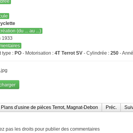
ndrée
cule
yclette
réation (du ... au ...)
n 1933
entaires
t type :
PO
- Motorisation :
4T Terrot SV
- Cylindrée :
250
- Anné
.jpg
charger
Plans d'usine de pièces Terrot, Magnat-Debon
Préc.
Suiv
ez pas les droits pour publier des commentaires