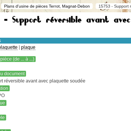
Plans d'usine de pièces Terrot, Magnat-Debon
15753 - Support 
 - Support réversible avant ave
s
plaquette
|
plaque
pièce (de ... à ...)
 du document
t réversible avant avec plaquette soudée
ation
PO
ue
le