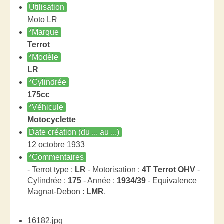
Utilisation
Moto LR
*Marque
Terrot
*Modèle
LR
*Cylindrée
175cc
*Véhicule
Motocyclette
Date création (du ... au ...)
12 octobre 1933
*Commentaires
- Terrot type :
LR
- Motorisation :
4T Terrot OHV
-
Cylindrée :
175
- Année :
1934/39
- Equivalence
Magnat-Debon :
LMR
.
16182.jpg