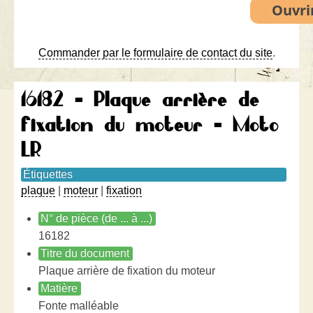
Commander par le formulaire de contact du site
.
16182 - Plaque arrière de
fixation du moteur - Moto
LR
Étiquettes
plaque
|
moteur
|
fixation
N° de pièce (de ... à ...)
16182
Titre du document
Plaque arrière de fixation du moteur
Matière
Fonte malléable