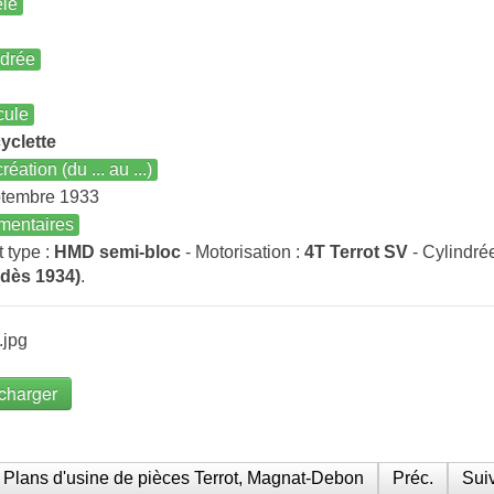
le
ndrée
cule
yclette
réation (du ... au ...)
ptembre 1933
entaires
t type :
HMD semi-bloc
- Motorisation :
4T Terrot SV
- Cylindré
dès 1934)
.
.jpg
charger
Plans d'usine de pièces Terrot, Magnat-Debon
Préc.
Suiv