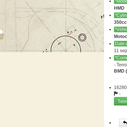
*Modè
HMD
*Cyli
350cc
*Véhi
Motoc
Date c
11 se
*Comm
- Terro
BMD (
16280
-
Télé