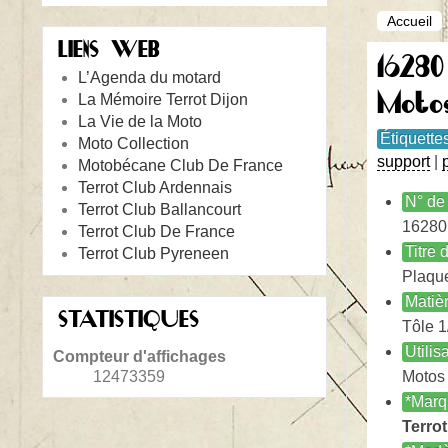
Accueil
LIENS WEB
16280
L’Agenda du motard
Moto
La Mémoire Terrot Dijon
La Vie de la Moto
Étiquette
Moto Collection
support
|
Motobécane Club De France
Terrot Club Ardennais
N° de 
Terrot Club Ballancourt
16280
Terrot Club De France
Titre
Terrot Club Pyreneen
Plaque
Matiè
STATISTIQUES
Tôle 1
Utilis
Compteur d'affichages
12473359
Moto
*Marq
Terrot