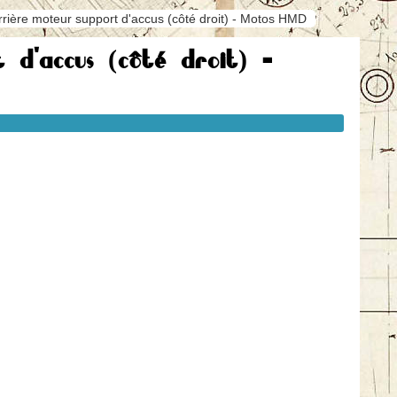
rière moteur support d'accus (côté droit) - Motos HMD
 d'accus (côté droit) -