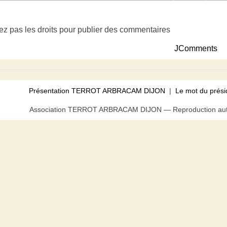
ez pas les droits pour publier des commentaires
JComments
Présentation TERROT ARBRACAM DIJON
|
Le mot du prési
Association TERROT ARBRACAM DIJON — Reproduction autor
us pouvez bloquer tout ou partie des cookies au niveau de votre n
acceptez l’utilisation de cookies.