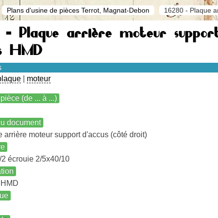
Plans d'usine de pièces Terrot, Magnat-Debon
16280 - Plaque ar
 - Plaque arrière moteur support
s HMD
s
plaque
|
moteur
pièce (de ... à ...)
 du document
 arrière moteur support d'accus (côté droit)
re
/2 écrouie 2/5x40/10
ation
s HMD
ue