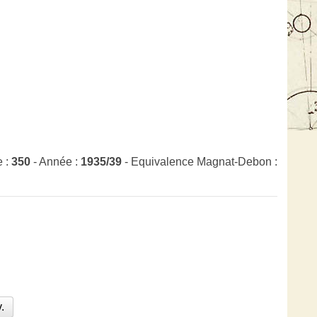
e :
350
- Année :
1935/39
- Equivalence Magnat-Debon :
.