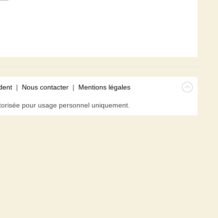
dent
|
Nous contacter
|
Mentions légales
isée pour usage personnel uniquement.
avigateur. En poursuivant votre navigation sur ce site, vous