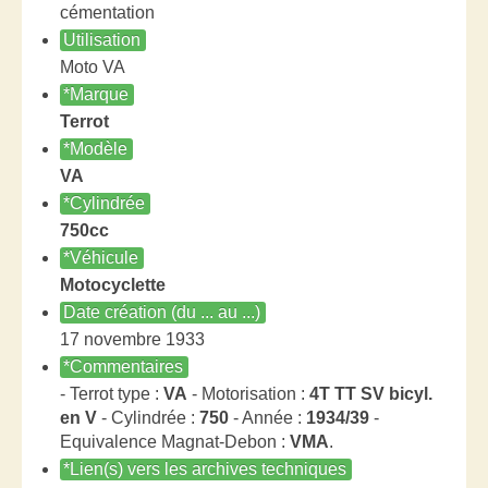
cémentation
Utilisation
Moto VA
*Marque
Terrot
*Modèle
VA
*Cylindrée
750cc
*Véhicule
Motocyclette
Date création (du ... au ...)
17 novembre 1933
*Commentaires
- Terrot type :
VA
- Motorisation :
4T TT SV bicyl.
en V
- Cylindrée :
750
- Année :
1934/39
-
Equivalence Magnat-Debon :
VMA
.
*Lien(s) vers les archives techniques